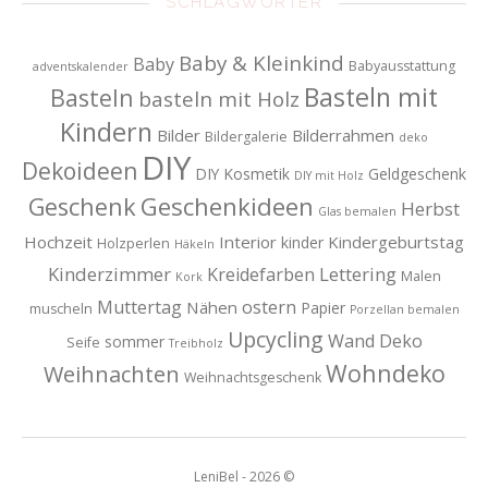
SCHLAGWÖRTER
Baby & Kleinkind
Baby
Babyausstattung
adventskalender
Basteln mit
Basteln
basteln mit Holz
Kindern
Bilder
Bilderrahmen
Bildergalerie
deko
DIY
Dekoideen
DIY Kosmetik
Geldgeschenk
DIY mit Holz
Geschenkideen
Geschenk
Herbst
Glas bemalen
Hochzeit
Interior
Kindergeburtstag
kinder
Holzperlen
Häkeln
Kinderzimmer
Lettering
Kreidefarben
Malen
Kork
Muttertag
ostern
Nähen
Papier
muscheln
Porzellan bemalen
Upcycling
Wand Deko
sommer
Seife
Treibholz
Wohndeko
Weihnachten
Weihnachtsgeschenk
LeniBel - 2026 ©