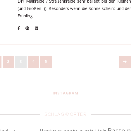
DIY Malkreide / Straßenkreide sehr beliebt bei den Kleinen
(und Großen ;)). Besonders wenn die Sonne scheint und der
Frühling…
2
3
4
5
INSTAGRAM
SCHLAGWÖRTER
Basteln
Basteln