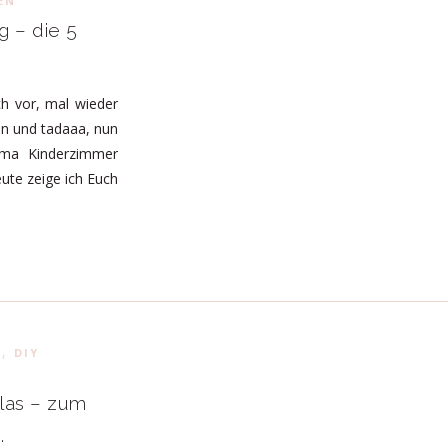
EN
 – die 5
ch vor, mal wieder
en und tadaaa, nun
ema Kinderzimmer
eute zeige ich Euch
,
N
DIY
las – zum
.