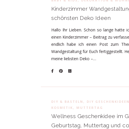
BABY & KIDS
DEKORATION & WOHN
Kinderzimmer Wandgestaltung
schönsten Deko Ideen
Hallo Ihr Lieben. Schon so lange hatte i
einen Kinderzimmer – Beitrag zu verfass
endlich habe ich einen Post zum Th
Wandgestaltung für Euch fertiggestellt. H
meine liebsten Deko –…
,
DIY & BASTELN
DIY GESCHENKIDEE
,
KOSMETIK
MUTTERTAG
Wellness Geschenkidee im G
Geburtstag, Muttertag und co