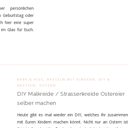
r persönlichen
m Geburtstag oder
 hier eine super
 im Glas für Euch.
,
,
BABY & KIDS
BASTELN MIT KINDERN
DIY &
,
BASTELN
OSTERN
DIY Malkreide / Strassenkreide Ostereier
selber machen
Heute gibt es mal wieder ein DIY, welches Ihr zusammen
mit Euren Kindern machen könnt. Nicht nur an Ostern ist