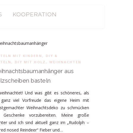
S
KOOPERATION
,
TELN MIT KINDERN
DIY &
,
,
STELN
DIY MIT HOLZ
WEIHNACHTEN
ihnachtsbaumanhänger aus
lzscheiben basteln
weihnachtet! Und was gibt es schöneres, als
 ganz viel Vorfreude das eigene Heim mit
bstgemachter Weihnachtsdeko zu schmücken
 Geschenke vorzubereiten. Meine große
hter und ich sind aktuell ganz im „Rudolph –
red nosed Reindeer“ Fieber und…