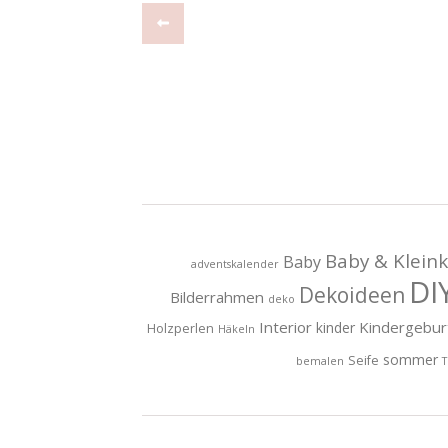
Baby & Kleink
Baby
adventskalender
DI
Dekoideen
Bilderrahmen
deko
Interior
Kindergebur
kinder
Holzperlen
Häkeln
sommer
Seife
bemalen
T