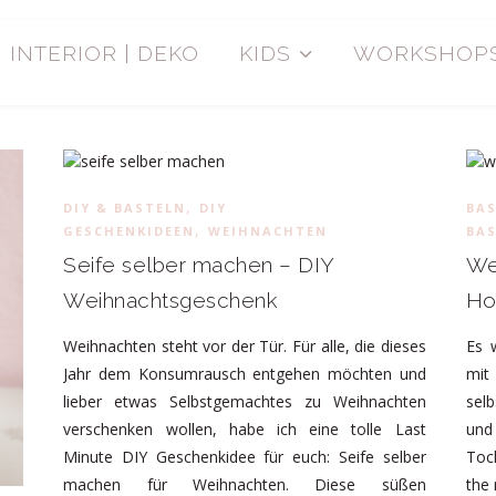
INTERIOR | DEKO
KIDS
WORKSHOP
,
DIY & BASTELN
DIY
BAS
,
GESCHENKIDEEN
WEIHNACHTEN
BA
Seife selber machen – DIY
We
Weihnachtsgeschenk
Ho
Weihnachten steht vor der Tür. Für alle, die dieses
Es 
Jahr dem Konsumrausch entgehen möchten und
mit
lieber etwas Selbstgemachtes zu Weihnachten
sel
verschenken wollen, habe ich eine tolle Last
und
Minute DIY Geschenkidee für euch: Seife selber
Toc
machen für Weihnachten. Diese süßen
the 