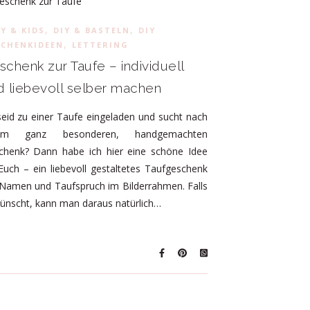
,
,
Y & KIDS
DIY & BASTELN
DIY
,
SCHENKIDEEN
LETTERING
schenk zur Taufe – individuell
d liebevoll selber machen
seid zu einer Taufe eingeladen und sucht nach
em ganz besonderen, handgemachten
chenk? Dann habe ich hier eine schöne Idee
Euch – ein liebevoll gestaltetes Taufgeschenk
 Namen und Taufspruch im Bilderrahmen. Falls
ünscht, kann man daraus natürlich…