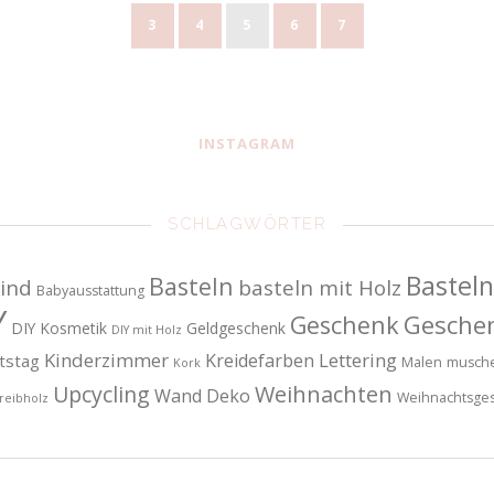
3
4
5
6
7
INSTAGRAM
SCHLAGWÖRTER
Basteln
Basteln
ind
basteln mit Holz
Babyausstattung
Y
Gesche
Geschenk
DIY Kosmetik
Geldgeschenk
DIY mit Holz
Kinderzimmer
Lettering
Kreidefarben
tstag
Malen
musch
Kork
Upcycling
Weihnachten
Wand Deko
Weihnachtsge
reibholz