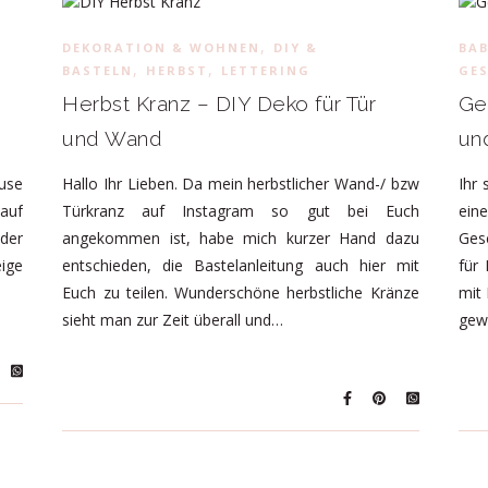
,
DEKORATION & WOHNEN
DIY &
BAB
,
,
BASTELN
HERBST
LETTERING
GE
Herbst Kranz – DIY Deko für Tür
Ge
und Wand
un
ause
Hallo Ihr Lieben. Da mein herbstlicher Wand-/ bzw
Ihr 
 auf
Türkranz auf Instagram so gut bei Euch
ein
oder
angekommen ist, habe mich kurzer Hand dazu
Ges
eige
entschieden, die Bastelanleitung auch hier mit
für 
Euch zu teilen. Wunderschöne herbstliche Kränze
mit
sieht man zur Zeit überall und…
gew