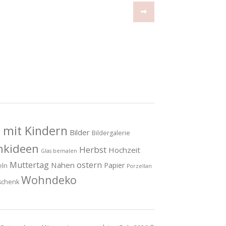
 mit Kindern
Bilder
Bildergalerie
nkideen
Herbst
Hochzeit
Glas bemalen
Muttertag
ostern
Nähen
Papier
eln
Porzellan
Wohndeko
schenk