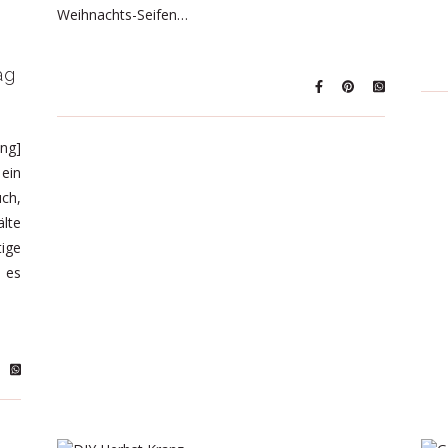
Weihnachts-Seifen…
ag
ng]
ein
uch,
älte
ige
 es