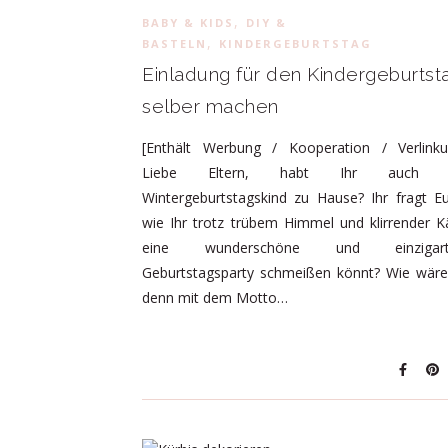
,
BABY & KIDS
DIY &
,
BASTELN
KINDERGEBURTSTAG
Einladung für den Kindergeburtst
selber machen
[Enthält Werbung / Kooperation / Verlinku
Liebe Eltern, habt Ihr auch 
Wintergeburtstagskind zu Hause? Ihr fragt E
wie Ihr trotz trübem Himmel und klirrender K
eine wunderschöne und einzigart
Geburtstagsparty schmeißen könnt? Wie wäre
denn mit dem Motto…