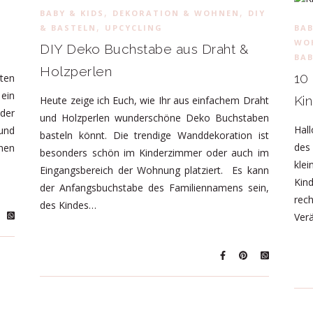
,
,
BABY & KIDS
DEKORATION & WOHNEN
DIY
,
& BASTELN
UPCYCLING
BAB
WO
DIY Deko Buchstabe aus Draht &
BA
Holzperlen
10
ten
ein
Ki
Heute zeige ich Euch, wie Ihr aus einfachem Draht
der
und Holzperlen wunderschöne Deko Buchstaben
Hall
und
basteln könnt. Die trendige Wanddekoration ist
des
nen
besonders schön im Kinderzimmer oder auch im
kle
Eingangsbereich der Wohnung platziert. Es kann
Kin
der Anfangsbuchstabe des Familiennamens sein,
rec
des Kindes…
Ver