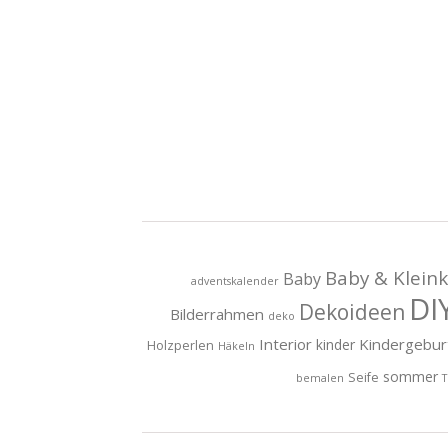
Baby & Kleink
Baby
adventskalender
DI
Dekoideen
Bilderrahmen
deko
Interior
Kindergebur
kinder
Holzperlen
Häkeln
sommer
Seife
bemalen
T