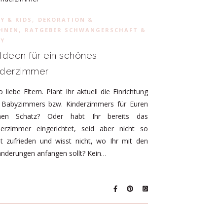
,
Y & KIDS
DEKORATION &
,
HNEN
RATGEBER SCHWANGERSCHAFT &
BY
 Ideen für ein schönes
nderzimmer
o liebe Eltern. Plant Ihr aktuell die Einrichtung
 Babyzimmers bzw. Kinderzimmers für Euren
inen Schatz? Oder habt Ihr bereits das
derzimmer eingerichtet, seid aber nicht so
ht zufrieden und wisst nicht, wo Ihr mit den
änderungen anfangen sollt? Kein…