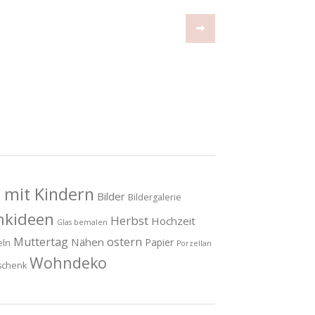
 mit Kindern
Bilder
Bildergalerie
nkideen
Herbst
Hochzeit
Glas bemalen
Muttertag
ostern
Nähen
Papier
eln
Porzellan
Wohndeko
schenk