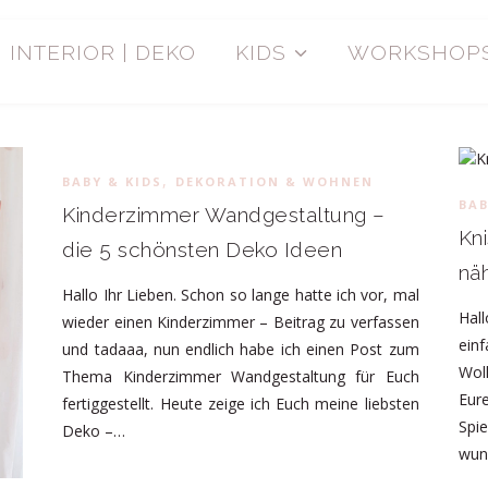
INTERIOR | DEKO
KIDS
WORKSHOP
,
BABY & KIDS
DEKORATION & WOHNEN
BAB
Kinderzimmer Wandgestaltung –
Kn
die 5 schönsten Deko Ideen
nä
Hallo Ihr Lieben. Schon so lange hatte ich vor, mal
Hall
wieder einen Kinderzimmer – Beitrag zu verfassen
ein
und tadaaa, nun endlich habe ich einen Post zum
Wol
Thema Kinderzimmer Wandgestaltung für Euch
Eur
fertiggestellt. Heute zeige ich Euch meine liebsten
Spi
Deko –…
wun