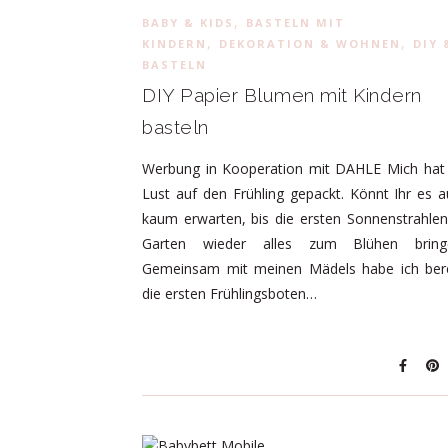
,
BABY & KIDS
BASTELN MIT
,
,
KINDERN
DEKORATION & WOHNEN
DIY 
BASTELN
DIY Papier Blumen mit Kindern
basteln
Werbung in Kooperation mit DAHLE Mich hat 
Lust auf den Frühling gepackt. Könnt Ihr es 
kaum erwarten, bis die ersten Sonnenstrahle
Garten wieder alles zum Blühen bring
Gemeinsam mit meinen Mädels habe ich bere
die ersten Frühlingsboten…