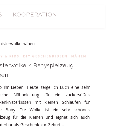
S
KOOPERATION
,
,
Y & KIDS
DIY GESCHENKIDEEN
NÄHEN
isterwolke / Babyspielzeug
hen
o Ihr Lieben. Heute zeige ich Euch eine sehr
fache Nähanleitung für ein zuckersüßes
kenknisterkissen mit kleinen Schlaufen für
er Baby. Die Wolke ist ein sehr schönes
elzeug für die Kleinen und eignet sich auch
derbar als Geschenk zur Geburt…