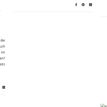
&
die
auch
n im
en?
its