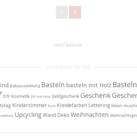
1
2
INSTAGRAM
SCHLAGWÖRTER
Basteln
Basteln
ind
basteln mit Holz
Babyausstattung
Y
Gesche
Geschenk
DIY Kosmetik
Geldgeschenk
DIY mit Holz
Kinderzimmer
Lettering
Kreidefarben
tstag
Malen
musch
Kork
Upcycling
Weihnachten
Wand Deko
Weihnachtsge
reibholz