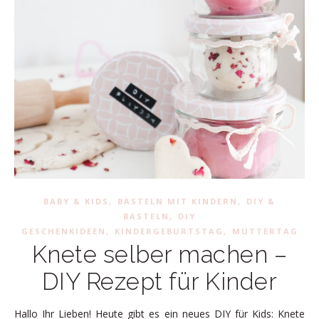
,
,
BABY & KIDS
BASTELN MIT KINDERN
DIY &
,
BASTELN
DIY
,
,
GESCHENKIDEEN
KINDERGEBURTSTAG
MUTTERTAG
Knete selber machen –
DIY Rezept für Kinder
Hallo Ihr Lieben! Heute gibt es ein neues DIY für Kids: Knete