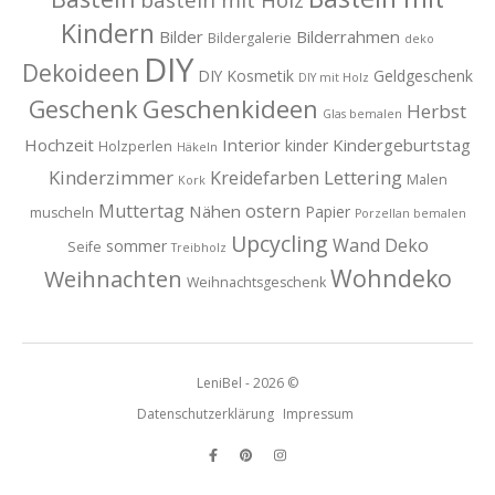
basteln mit Holz
Kindern
Bilder
Bilderrahmen
Bildergalerie
deko
DIY
Dekoideen
DIY Kosmetik
Geldgeschenk
DIY mit Holz
Geschenkideen
Geschenk
Herbst
Glas bemalen
Hochzeit
Interior
Kindergeburtstag
kinder
Holzperlen
Häkeln
Kinderzimmer
Lettering
Kreidefarben
Malen
Kork
Muttertag
ostern
Nähen
Papier
muscheln
Porzellan bemalen
Upcycling
Wand Deko
sommer
Seife
Treibholz
Wohndeko
Weihnachten
Weihnachtsgeschenk
LeniBel - 2026 ©
Datenschutzerklärung
Impressum